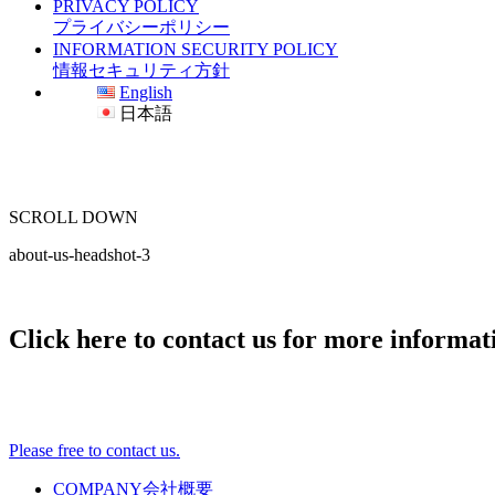
PRIVACY POLICY
プライバシーポリシー
INFORMATION SECURITY POLICY
情報セキュリティ方針
English
日本語
SCROLL DOWN
about-us-headshot-3
Click here to contact us for more informat
Please free to contact us.
COMPANY
会社概要