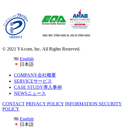
© 2021 Y4.com, Inc. All Rights Reserved.
English
日本語
COMPANY
会社概要
SERVICE
サービス
CASE STUDY
導入事例
NEWS
ニュース
CONTACT
PRIVACY POLICY
INFORMATION SECURITY
POLICY
English
日本語