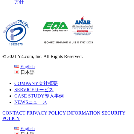
方針
© 2021 Y4.com, Inc. All Rights Reserved.
English
日本語
COMPANY
会社概要
SERVICE
サービス
CASE STUDY
導入事例
NEWS
ニュース
CONTACT
PRIVACY POLICY
INFORMATION SECURITY
POLICY
English