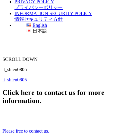
PRIVACY POLICY
プライバシーポリシー
INFORMATION SECURITY POLICY
情報セキュリティ方針
English
日本語
SCROLL DOWN
it_shien0805
it_shien0805
Click here to contact us for more
information.
Please free to contact us.