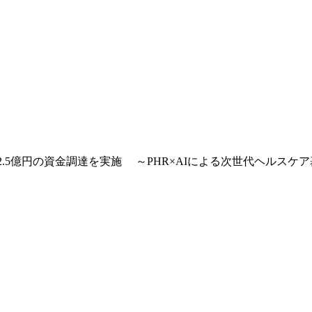
ルから2.5億円の資金調達を実施 ～PHR×AIによる次世代ヘルス