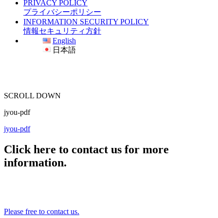
PRIVACY POLICY
プライバシーポリシー
INFORMATION SECURITY POLICY
情報セキュリティ方針
English
日本語
SCROLL DOWN
jyou-pdf
jyou-pdf
Click here to contact us for more
information.
Please free to contact us.