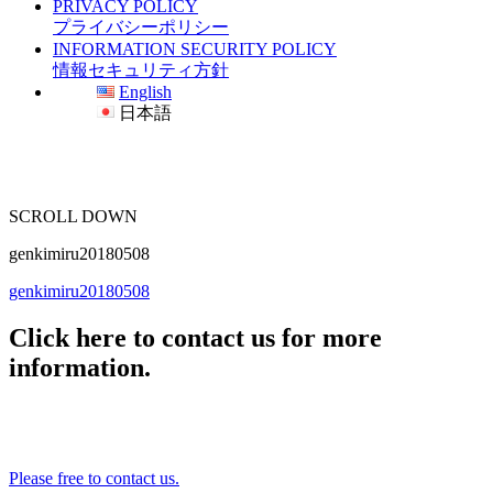
PRIVACY POLICY
プライバシーポリシー
INFORMATION SECURITY POLICY
情報セキュリティ方針
English
日本語
SCROLL DOWN
genkimiru20180508
genkimiru20180508
Click here to contact us for more
information.
Please free to contact us.